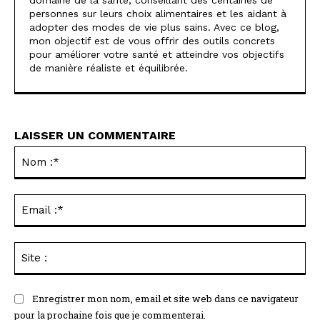
domaine de la santé, conseillant des centaines de
personnes sur leurs choix alimentaires et les aidant à
adopter des modes de vie plus sains. Avec ce blog,
mon objectif est de vous offrir des outils concrets
pour améliorer votre santé et atteindre vos objectifs
de manière réaliste et équilibrée.
LAISSER UN COMMENTAIRE
No
:*
Ema
:*
Sit
:
Enregistrer mon nom, email et site web dans ce navigateur
pour la prochaine fois que je commenterai.